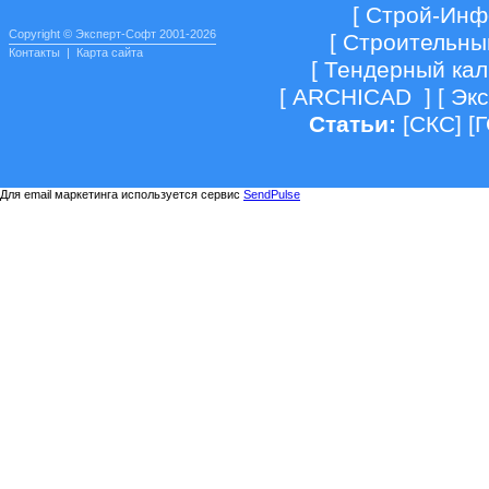
[
Строй-Инф
Copyright © Эксперт-Софт 2001-2026
[
Строительны
Контакты
|
Карта сайта
[
Тендерный кал
[
ARCHICAD
] [
Экс
Статьи:
[
СКС
] [
Для email маркетинга используется сервис
SendPulse