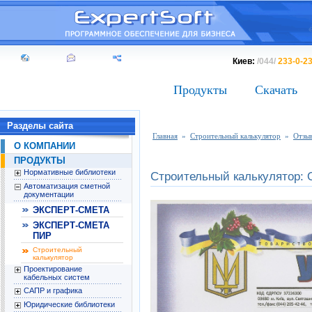
Киев:
/044/
233-0-2
Продукты
Скачать
Разделы сайта
Главная
»
Строительный калькулятор
»
Отзы
О КОМПАНИИ
ПРОДУКТЫ
Нормативные библиотеки
Строительный калькулятор: 
Автоматизация сметной
документации
ЭКСПЕРТ-СМЕТА
ЭКСПЕРТ-СМЕТА
ПИР
Строительный
калькулятор
Проектирование
кабельных систем
САПР и графика
Юридические библиотеки