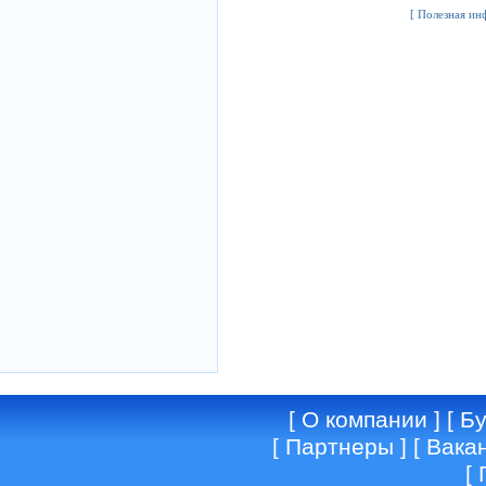
[
Полезная инф
[
О компании
] [
Бу
[
Партнеры
] [
Вака
[