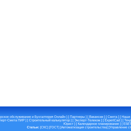
ерское обслуживание и Бухгалтерия Онлайн
] [
Партнеры
] [
Вакансии
] [
Смета
] [
Наши 
перт-Смета ПИР
] [
Строительный калькулятор
] [
Эксперт-Телеком
] [
ExpertCad
] [
Тен
Юрист
] [
Календарное планирование
] [
ESE
Статьи:
[
СКС
] [
ГОСТ
] [
Автоматизация строительства
] [
Управление с