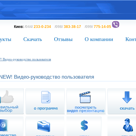
Киев:
/044/
233-0-234
/098/
383-38-17
/099/
775-14-05
укты
Скачать
Отзывы
О компании
Кон
 Видео-руководство пользователя
 NEW! Видео-руководство пользователя