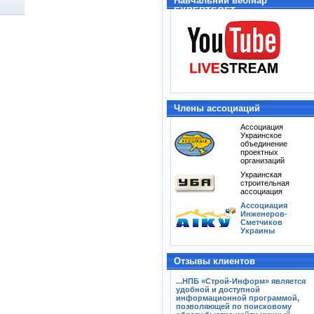
Навчальний вебінар
EXPERTSOFT
Члены ассоциаций
Ассоциация
Украинское
объединение
проектных
организаций
Украинская
строительная
ассоциация
Ассоциация
Инженеров-
Сметчиков
Украины
Отзывы клиентов
...НПБ «Строй-Информ» является
удобной и доступной
информационной программой,
позволяющей по поисковому