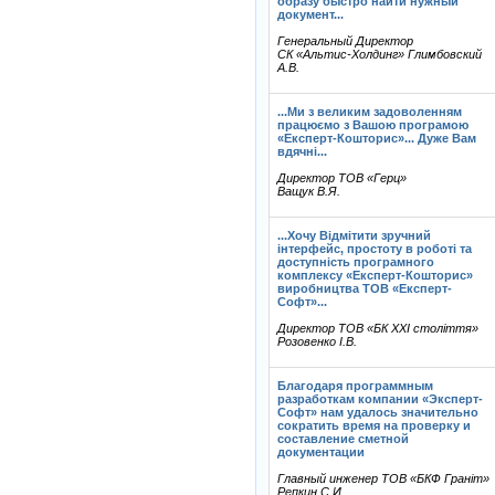
образу быстро найти нужный
документ...
Генеральный Директор
СК «Альтис-Холдинг» Глимбовский
А.В.
...Ми з великим задоволенням
працюємо з Вашою програмою
«Експерт-Кошторис»... Дуже Вам
вдячні...
Директор ТОВ «Герц»
Ващук В.Я.
...Хочу Відмітити зручний
інтерфейс, простоту в роботі та
доступність програмного
комплексу «Експерт-Кошторис»
виробництва ТОВ «Експерт-
Софт»...
Директор ТОВ «БК ХХІ століття»
Розовенко І.В.
Благодаря программным
разработкам компании «Эксперт-
Софт» нам удалось значительно
сократить время на проверку и
составление сметной
документации
Главный инженер ТОВ «БКФ Граніт»
Репкин С.И.