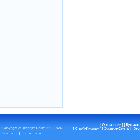
[
О компании
] [
Бухгалт
Copyright © Эксперт-Софт 2001-2026
[
Строй-Информ
] [
Эксперт-Смета
] [
Экс
Контакты
|
Карта сайта