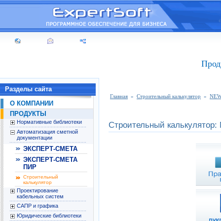
Прод
Разделы сайта
Главная
»
Строительный калькулятор
»
NEW!
О КОМПАНИИ
ПРОДУКТЫ
Нормативные библиотеки
Строительный калькулятор:
Автоматизация сметной
документации
ЭКСПЕРТ-СМЕТА
ЭКСПЕРТ-СМЕТА
ПИР
Строительный
калькулятор
Проектирование
кабельных систем
САПР и графика
Юридические библиотеки