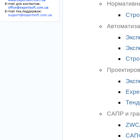
Нормативн
Стро
Автоматиза
Эксп
Эксп
Стро
Проектиров
Эксп
Expe
Тенд
САПР и гр
ZWC
САП