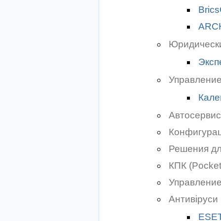
Bric
ARC
Юридически
Эксп
Управление
Кале
Автосервис
Конфигура
Решения дл
КПК (Pocke
Управление
Антивіруси
ESE