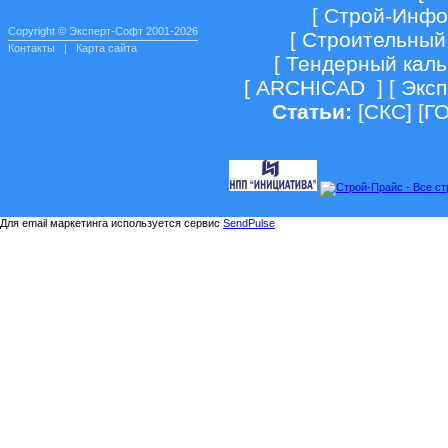
[
Строй-Инф
Copyright © Эксперт-Софт 2001-2026
[
Строительный
Контакты
|
Карта сайта
[
Тендерный каль
[
ARCHICAD
] [
Экс
Статьи:
[
СКС
] [
Г
Для email маркетинга используется сервис
SendPulse