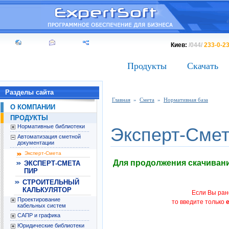
Киев:
/044/
233-0-2
Продукты
Скачать
Разделы сайта
Главная
»
Смета
»
Нормативная база
О КОМПАНИИ
ПРОДУКТЫ
Нормативные библиотеки
Эксперт-Смет
Автоматизация сметной
документации
Эксперт-Смета
Для продолжения скачивания
ЭКСПЕРТ-СМЕТА
ПИР
СТРОИТЕЛЬНЫЙ
КАЛЬКУЛЯТОР
Если Вы ран
Проектирование
то введите только
кабельных систем
САПР и графика
Юридические библиотеки