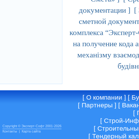
документации
] [
сметной докумен
комплекса “Эксперт
на получение кода 
механізму взаємод
будів
[
О компании
] [
Бу
[
Партнеры
] [
Вака
[
[
Строй-Инф
Copyright © Эксперт-Софт 2001-2026
[
Строительны
Контакты
|
Карта сайта
[
Тендерный кал