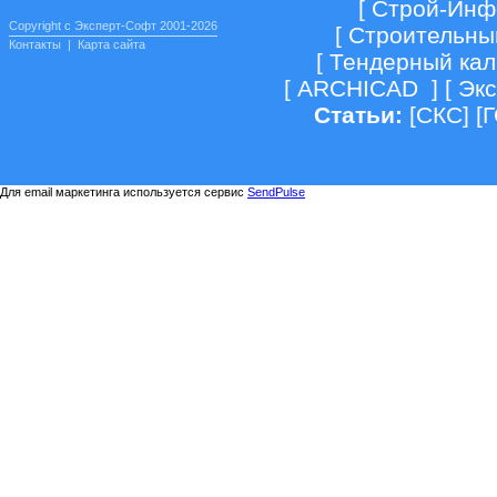
[
Строй-Инф
Copyright c Эксперт-Софт 2001-2026
[
Строительны
Контакты
|
Карта сайта
[
Тендерный кал
[
ARCHICAD
] [
Экс
Статьи:
[
СКС
] [
Для email маркетинга используется сервис
SendPulse