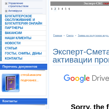
Эксперт-СКС
ска
Управление
строительством
1
2
3
4
5
6
Антивіруси
БУХГАЛТЕРСКОЕ
ОБСЛУЖИВАНИЕ И
БУХГАЛТЕРИЯ ОНЛАЙН
ПАРТНЕРЫ
ВАКАНСИИ
Главная
»
Смета
»
Заявка на получение кода
НАШИ КЛИЕНТЫ
НОВОСТИ
СТАТЬИ
Эксперт-Смета
ГОСТЫ, СНИПЫ, ДБНЫ
активации пр
КОНТАКТЫ
Перечень документов
СТРОЙ-ИНФОРМ
ПОДРОБНЕЕ...
Контакты