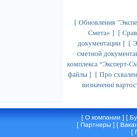
[
Обновления "Экспе
Смета»
] [
Срав
документации
] [
Э
сметной документа
комплекса “Эксперт-С
файлы
] [
Про схвален
визначенні вартос
[
О компании
] [
Бу
[
Партнеры
] [
Вака
[