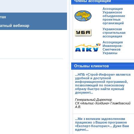
Члены ассоциаций
Ассоциация
Украинское
объединение
тах
проектных
организаций
латный вебинар
Украинская
строительная
ассоциация
Ассоциация
Инженеров-
Сметчиков
Украины
Отзывы клиентов
...НПБ «Строй-Информ» является
удобной и доступной
информационной программой,
позволяющей по поисковому
образу быстро найти нужный
документ...
Генеральный Директор
СК «Альтис-Холдинг» Глимбовский
А.В.
...Ми з великим задоволенням
працюємо з Вашою програмою
«Експерт-Кошторис»... Дуже Вам
вдячні...