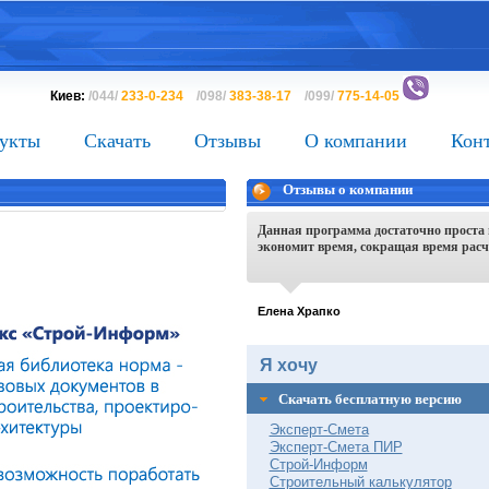
Киев:
/044/
233-0-234
/098/
383-38-17
/099/
775-14-05
укты
Скачать
Отзывы
О компании
Кон
Отзывы о компании
Данная программа достаточно проста 
экономит время, сокращая время расче 
Елена Храпко
Я хочу
Скачать бесплатную версию
Эксперт-Смета
Эксперт-Смета ПИР
Строй-Информ
Строительный калькулятор