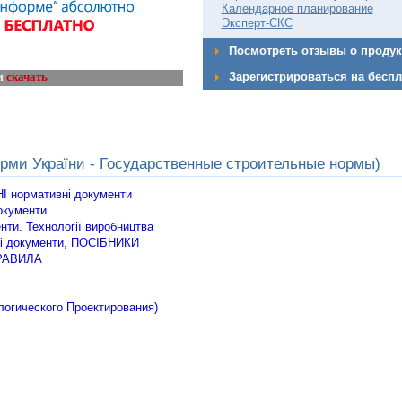
Календарное планирование
Эксперт-СКС
Посмотреть отзывы о продук
Зарегистрироваться на бесп
м
скачать
орми України - Государственные строительные нормы)
 нормативні документи
окументи
ти. Технології виробництва
і документи, ПОСІБНИКИ
РАВИЛА
огического Проектирования)