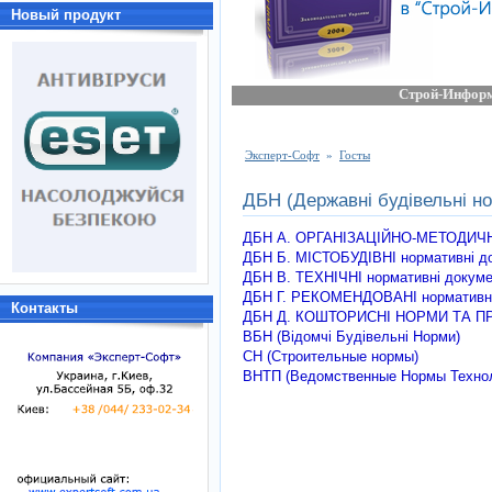
Новый продукт
Строй-Инфор
Эксперт-Софт
»
Госты
ДБН (Державні будівельні н
ДБН А. ОРГАНІЗАЦІЙНО-МЕТОДИЧНІ
ДБН Б. МІСТОБУДІВНІ нормативні д
ДБН В. ТЕХНІЧНІ нормативні докумен
ДБН Г. РЕКОМЕНДОВАНІ нормативн
Контакты
ДБН Д. КОШТОРИСНІ НОРМИ ТА П
ВБН (Відомчі Будівельні Норми)
СН (Строительные нормы)
ВНТП (Ведомственные Нормы Технол