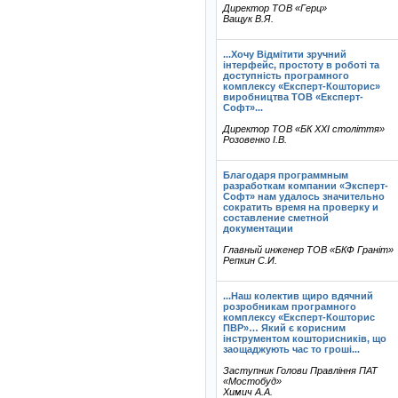
Директор ТОВ «Герц»
Ващук В.Я.
...Хочу Відмітити зручний
інтерфейс, простоту в роботі та
доступність програмного
комплексу «Експерт-Кошторис»
виробництва ТОВ «Експерт-
Софт»...
Директор ТОВ «БК ХХІ століття»
Розовенко І.В.
Благодаря программным
разработкам компании «Эксперт-
Софт» нам удалось значительно
сократить время на проверку и
составление сметной
документации
Главный инженер ТОВ «БКФ Граніт»
Репкин С.И.
...Наш колектив щиро вдячний
розробникам програмного
комплексу «Експерт-Кошторис
ПВР»… Який є корисним
інструментом кошторисників, що
заощаджують час то гроші...
Заступник Голови Правління ПАТ
«Мостобуд»
Химич А.А.