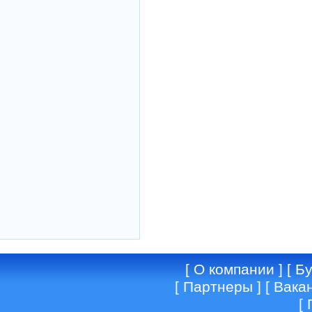
[
О компании
] [
Бу
[
Партнеры
] [
Вака
[