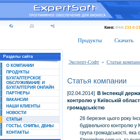
Киев:
/044/
233-0-2
Продукты
Скачать
Разделы сайта
Эксперт-Софт
»
Статьи компан
О КОМПАНИИ
ПРОДУКТЫ
БУХГАЛТЕРСКОЕ
Статья компании
ОБСЛУЖИВАНИЕ И
БУХГАЛТЕРИЯ ОНЛАЙН
[02.04.2014]
В Інспекції держ
ПАРТНЕРЫ
ВАКАНСИИ
контролю у Київській област
НАШИ КЛИЕНТЫ
громадськістю
НОВОСТИ
26 березня цього року Ін
СТАТЬИ
будівельного контролю у К
ГОСТЫ, СНИПЫ, ДБНЫ
група громадськості, яка 
КОНТАКТЫ
Stroimdom.com.ua, та вне