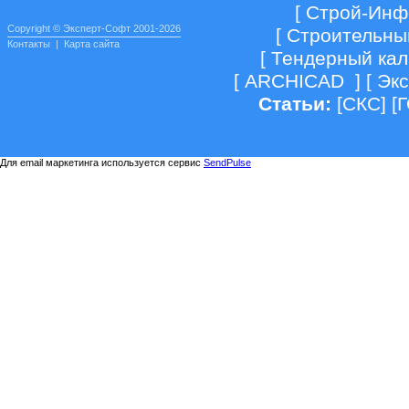
[
Строй-Инф
Copyright © Эксперт-Софт 2001-2026
[
Строительны
Контакты
|
Карта сайта
[
Тендерный кал
[
ARCHICAD
] [
Экс
Статьи:
[
СКС
] [
Для email маркетинга используется сервис
SendPulse