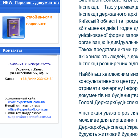
NEW: Перечень документов
Інспекції. Так, у рамках 
Інспекції державного арх
СТРОЙ-ИНФОРМ
Київській області та гром
ПОДРОБНЕЕ...
збільшення днів і годин 
уніфікованої форми запо
організацію індивідуальн
Також представниками гро
Контакты
які хвилюють людей, з до
Інспекції розширених відп
Найбільш хвилюючим визн
консультативного центру 
отримати вичерпну інфор
документів на будівництв
Голові Держархбудінспекц
«Інспекція уважно розгля
можливе для вирішення п
Держархбудінспекції Укра
будують житловий будинок 